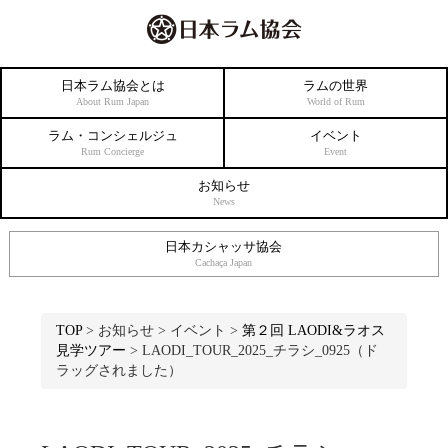
日本ラム協会とは
ラムの世界
About Rum Japan
World of Rum
ラム・コンシェルジュ
イベント
Rum Concierge
Event
お知らせ
News
日本カシャッサ協会
Cachaça Japan
TOP
>
お知らせ
>
イベント
>
第２回 LAODI&ラオス
見学ツアー
>
LAODI_TOUR_2025_チラシ_0925（ド
ラッグされました）