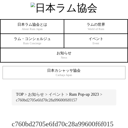
日本ラム協会とは
ラムの世界
About Rum Japan
World of Rum
ラム・コンシェルジュ
イベント
Rum Concierge
Event
お知らせ
News
日本カシャッサ協会
Cachaça Japan
TOP
>
お知らせ
>
イベント
>
Rum Pop-up 2023
>
c760bd2705e6fd70c28a99600f6f0157
c760bd2705e6fd70c28a99600f6f015