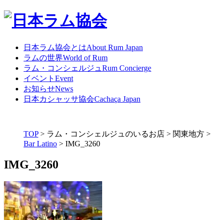
日本ラム協会とは
About Rum Japan
ラムの世界
World of Rum
ラム・コンシェルジュ
Rum Concierge
イベント
Event
お知らせ
News
日本カシャッサ協会
Cachaça Japan
TOP
>
ラム・コンシェルジュのいるお店
>
関東地方
>
Bar Latino
>
IMG_3260
IMG_3260