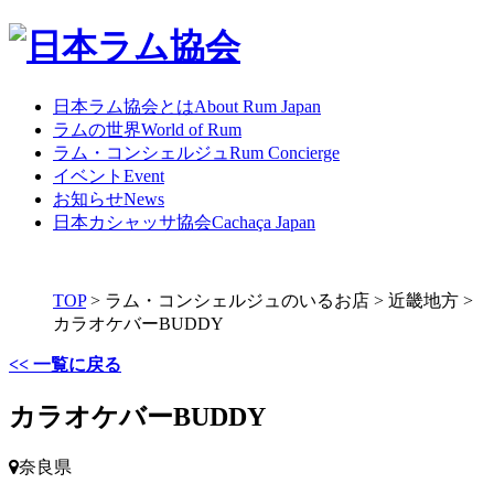
日本ラム協会とは
About Rum Japan
ラムの世界
World of Rum
ラム・コンシェルジュ
Rum Concierge
イベント
Event
お知らせ
News
日本カシャッサ協会
Cachaça Japan
TOP
>
ラム・コンシェルジュのいるお店
>
近畿地方
>
カラオケバーBUDDY
<< 一覧に戻る
カラオケバーBUDDY
奈良県