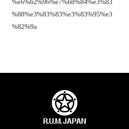
%e6%b2%96%e7%b8%84%e3%83
%88%e3%83%83%e3%83%95%e3
%82%9a