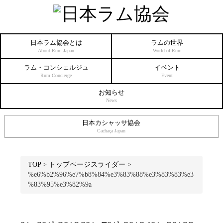
日本ラム協会とは
ラムの世界
About Rum Japan
World of Rum
ラム・コンシェルジュ
イベント
Rum Concierge
Event
お知らせ
News
日本カシャッサ協会
Cachaça Japan
TOP
>
トップページスライダー
>
%e6%b2%96%e7%b8%84%e3%83%88%e3%83%83%e3
%83%95%e3%82%9a