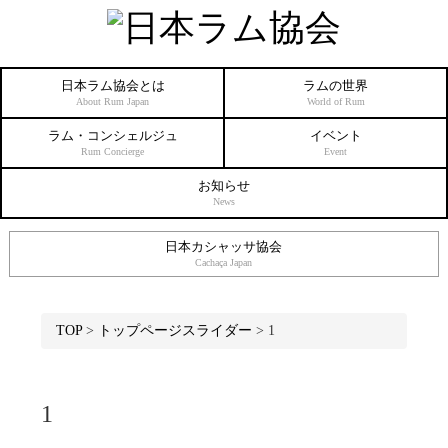
日本ラム協会とは
ラムの世界
About Rum Japan
World of Rum
ラム・コンシェルジュ
イベント
Rum Concierge
Event
お知らせ
News
日本カシャッサ協会
Cachaça Japan
TOP
>
トップページスライダー
>
1
1