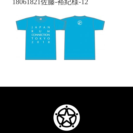
18061821佐藤-裕紀様-12